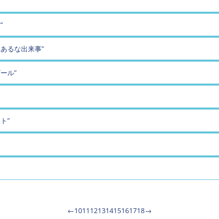
”
るあるな出来事”
ール”
ト”
←
10
11
12
13
14
15
16
17
18
→