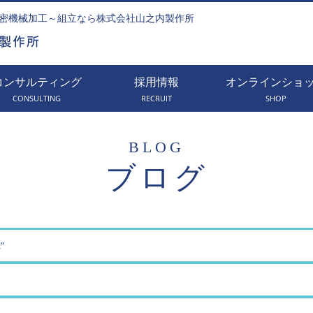
密機械加工～組立なら株式会社山之内製作所
コンサルティング
採用情報
オンラインショ
CONSULTING
RECRUIT
SHOP
BLOG
ブログ
”