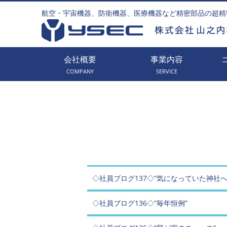
航空・宇宙機器、防衛機器、医療機器など精密部品の超精
会社概要
事業内容
COMPANY
SERVICE
◇社員ブログ137◇”気になっていた神社へ
◇社員ブログ136◇”毎年恒例”