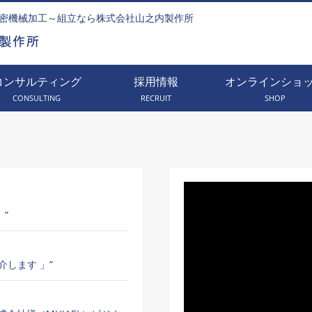
密機械加工～組立なら株式会社山之内製作所
コンサルティング
採用情報
オンラインショ
CONSULTING
RECRUIT
SHOP
」”
します 」”