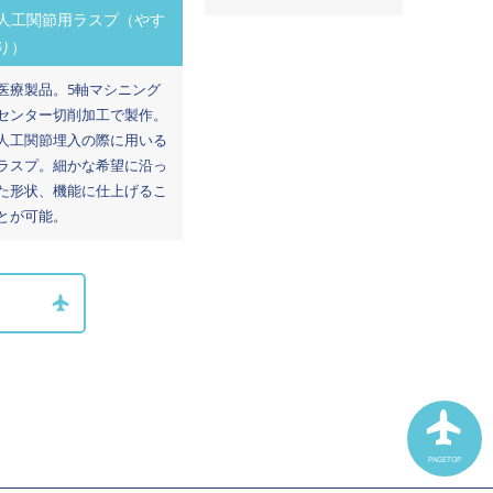
人工関節用ラスプ（やす
り）
医療製品。5軸マシニング
センター切削加工で製作。
人工関節埋入の際に用いる
ラスプ。細かな希望に沿っ
た形状、機能に仕上げるこ
とが可能。
PAGETOP