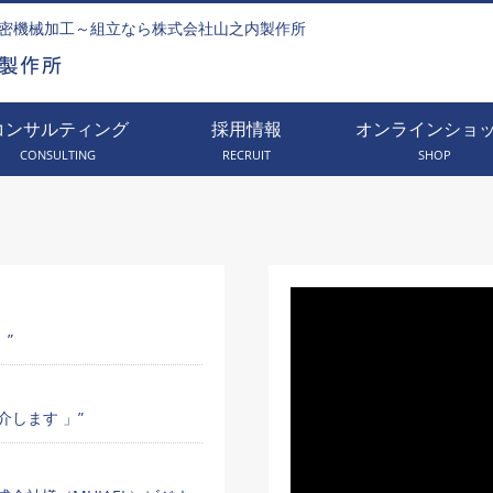
密機械加工～組立なら株式会社山之内製作所
コンサルティング
採用情報
オンラインショ
CONSULTING
RECRUIT
SHOP
」”
します 」”