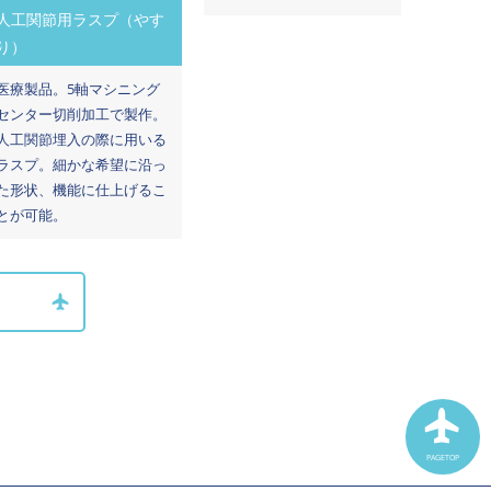
人工関節用ラスプ（やす
り）
医療製品。5軸マシニング
センター切削加工で製作。
人工関節埋入の際に用いる
ラスプ。細かな希望に沿っ
た形状、機能に仕上げるこ
とが可能。
PAGETOP