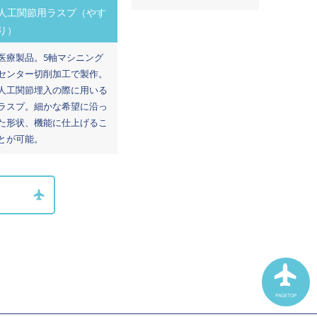
人工関節用ラスプ（やす
り）
医療製品。5軸マシニング
センター切削加工で製作。
人工関節埋入の際に用いる
ラスプ。細かな希望に沿っ
た形状、機能に仕上げるこ
とが可能。
PAGETOP