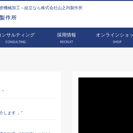
密機械加工～組立なら株式会社山之内製作所
コンサルティング
採用情報
オンラインショ
CONSULTING
RECRUIT
SHOP
」”
します 」”