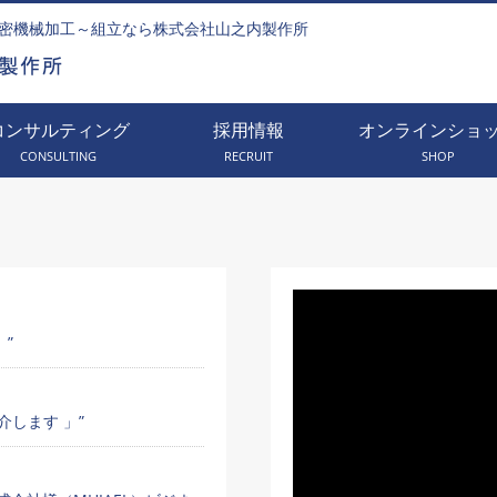
密機械加工～組立なら株式会社山之内製作所
コンサルティング
採用情報
オンラインショ
CONSULTING
RECRUIT
SHOP
」”
します 」”