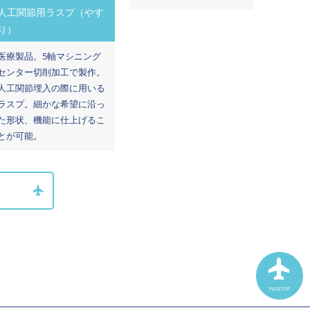
人工関節用ラスプ（やす
り）
医療製品。5軸マシニング
センター切削加工で製作。
人工関節埋入の際に用いる
ラスプ。細かな希望に沿っ
た形状、機能に仕上げるこ
とが可能。
PAGETOP