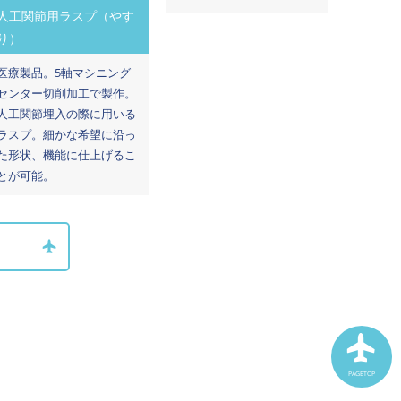
人工関節用ラスプ（やす
り）
医療製品。5軸マシニング
センター切削加工で製作。
人工関節埋入の際に用いる
ラスプ。細かな希望に沿っ
た形状、機能に仕上げるこ
とが可能。
PAGETOP