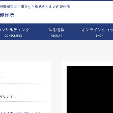
密機械加工～組立なら株式会社山之内製作所
コンサルティング
採用情報
オンラインショ
CONSULTING
RECRUIT
SHOP
」”
します 」”