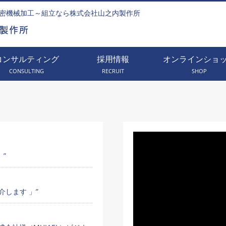
密機械加工～組立なら株式会社山之内製作所
コンサルティング
採用情報
オンラインショ
CONSULTING
RECRUIT
SHOP
」”
します 」”