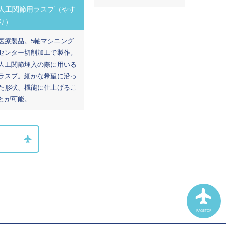
人工関節用ラスプ（やす
り）
医療製品。5軸マシニング
センター切削加工で製作。
人工関節埋入の際に用いる
ラスプ。細かな希望に沿っ
た形状、機能に仕上げるこ
とが可能。
PAGETOP